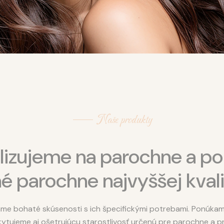
Naše produkty
ializujeme na parochne a p
né parochne najvyššej kvali
me bohaté skúsenosti s ich špecifickými potrebami. Ponúkame
kytujeme aj ošetrujúcu starostlivosť určenú pre parochne a pr