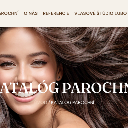
AROCHNÍ
O NÁS
REFERENCIE
VLASOVÉ ŠTÚDIO LUBO
ATALÓG PAROCH
ÚVOD
/ KATALÓG PAROCHNÍ