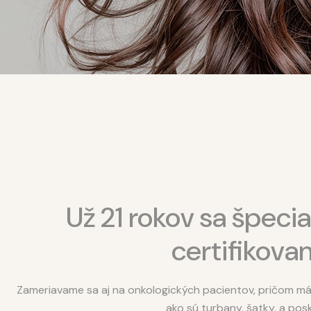
Už 21 rokov sa špec
certifikova
Zameriavame sa aj na onkologických pacientov, pričom má
ako sú turbany, šatky, a pos