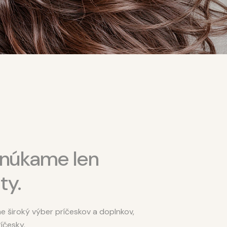
onúkame len
ty.
 široký výber príčeskov a doplnkov,
íčesky.